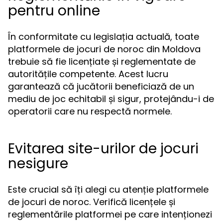
pentru online
În conformitate cu legislația actuală, toate
platformele de jocuri de noroc din Moldova
trebuie să fie licențiate și reglementate de
autoritățile competente. Acest lucru
garantează că jucătorii beneficiază de un
mediu de joc echitabil și sigur, protejându-i de
operatorii care nu respectă normele.
Evitarea site-urilor de jocuri
nesigure
Este crucial să îți alegi cu atenție platformele
de jocuri de noroc. Verifică licențele și
reglementările platformei pe care intenționezi