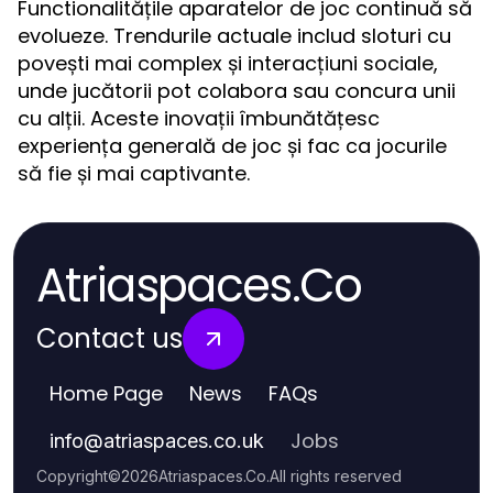
Functionalitățile aparatelor de joc continuă să
evolueze. Trendurile actuale includ sloturi cu
povești mai complex și interacțiuni sociale,
unde jucătorii pot colabora sau concura unii
cu alții. Aceste inovații îmbunătățesc
experiența generală de joc și fac ca jocurile
să fie și mai captivante.
Atriaspaces.Co
Contact us
Home Page
News
FAQs
Jobs
info
@
atriaspaces.co.uk
Copyright
©
2026
Atriaspaces.Co
.
All rights reserved