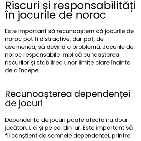
Riscuri și responsabilități
în jocurile de noroc
Este important să recunoaștem că jocurile de
noroc pot fi distractive, dar pot, de
asemenea, să devină o problemă. Jocurile de
noroc responsabile implică cunoașterea
riscurilor și stabilirea unor limite clare înainte
de a începe.
Recunoașterea dependenței
de jocuri
Dependența de jocuri poate afecta nu doar
jucătorul, ci și pe cei din jur. Este important să
fii conștient de semnele dependenței, printre