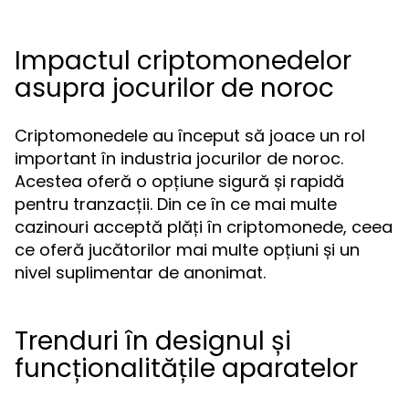
Impactul criptomonedelor
asupra jocurilor de noroc
Criptomonedele au început să joace un rol
important în industria jocurilor de noroc.
Acestea oferă o opțiune sigură și rapidă
pentru tranzacții. Din ce în ce mai multe
cazinouri acceptă plăți în criptomonede, ceea
ce oferă jucătorilor mai multe opțiuni și un
nivel suplimentar de anonimat.
Trenduri în designul și
funcționalitățile aparatelor