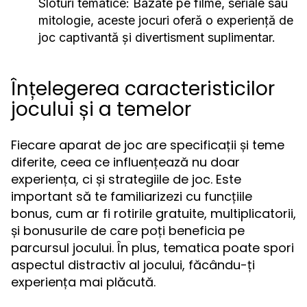
Sloturi tematice:
Bazate pe filme, seriale sau
mitologie, aceste jocuri oferă o experiență de
joc captivantă și divertisment suplimentar.
Înțelegerea caracteristicilor
jocului și a temelor
Fiecare aparat de joc are specificații și teme
diferite, ceea ce influențează nu doar
experiența, ci și strategiile de joc. Este
important să te familiarizezi cu funcțiile
bonus, cum ar fi rotirile gratuite, multiplicatorii,
și bonusurile de care poți beneficia pe
parcursul jocului. În plus, tematica poate spori
aspectul distractiv al jocului, făcându-ți
experiența mai plăcută.